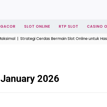
 GACOR
SLOT ONLINE
RTP SLOT
CASINO O
aksimal |
Strategi Cerdas Bermain Slot Online untuk Has
:
January 2026