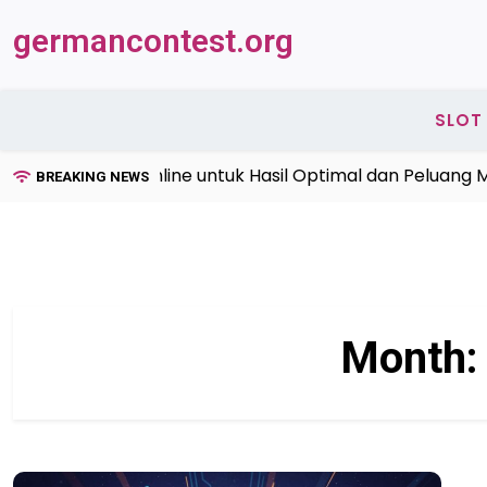
Skip
germancontest.org
to
content
SLOT
s Bermain Slot Online untuk Hasil Optimal dan Peluang M
BREAKING NEWS
Month